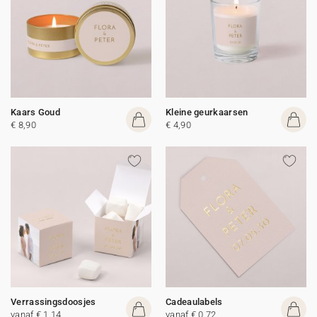
Kaars Goud
Kleine geurkaarsen
€ 8,90
€ 4,90
Verrassingsdoosjes
Cadeaulabels
vanaf € 1,14
vanaf € 0,72