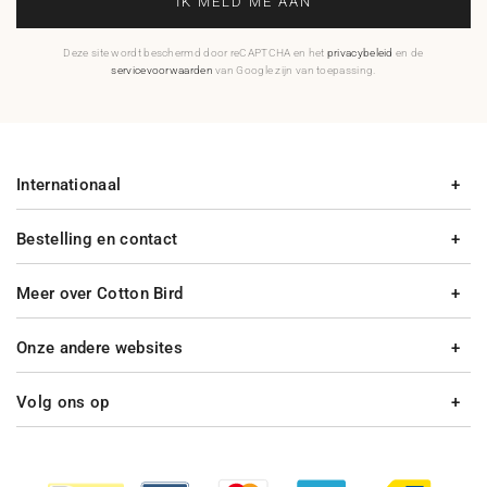
IK MELD ME AAN
Deze site wordt beschermd door reCAPTCHA en het
privacybeleid
en de
servicevoorwaarden
van Google zijn van toepassing.
Internationaal
Bestelling en contact
Meer over Cotton Bird
Onze andere websites
Volg ons op