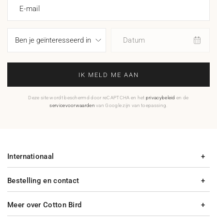
E-mail
Datum
IK MELD ME AAN
Deze site wordt beschermd door reCAPTCHA en het
privacybeleid
en de
servicevoorwaarden
van Google zijn van toepassing.
Internationaal
Bestelling en contact
Meer over Cotton Bird