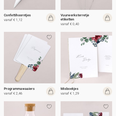
Confettihoorntjes
Vuurwerksterretje
etiketten
vanaf € 1,12
vanaf € 0,40
Programmawaaiers
Misboekjes
vanaf € 2,46
vanaf € 1,29