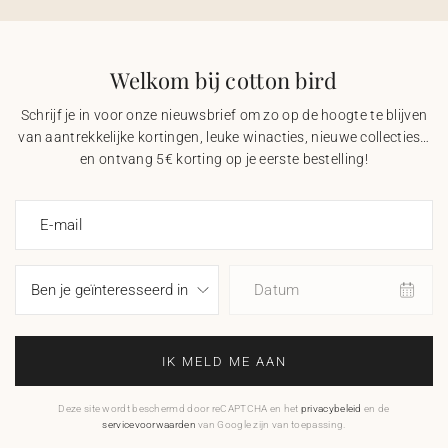
Welkom bij cotton bird
Schrijf je in voor onze nieuwsbrief om zo op de hoogte te blijven
van aantrekkelijke kortingen, leuke winacties, nieuwe collecties…
en ontvang 5€ korting op je eerste bestelling!
E-mail
Datum
IK MELD ME AAN
Deze site wordt beschermd door reCAPTCHA en het
privacybeleid
en de
servicevoorwaarden
van Google zijn van toepassing.