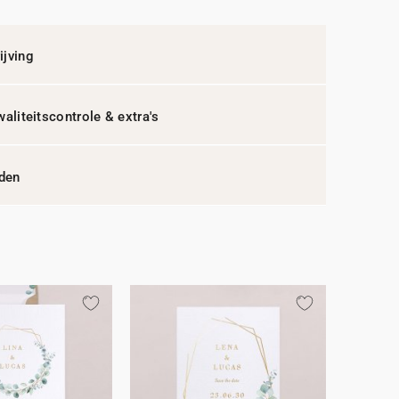
jving
waliteitscontrole & extra's
jden