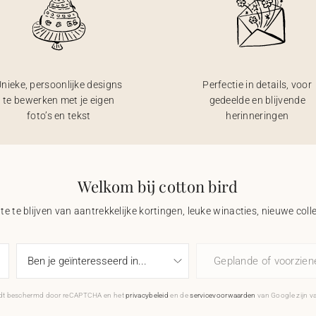
nieke, persoonlijke designs
Perfectie in details, voor
te bewerken met je eigen
gedeelde en blijvende
foto’s en tekst
herinneringen
Welkom bij cotton bird
e te blijven van aantrekkelijke kortingen, leuke winacties, nieuwe coll
Geplande of voorzie
rdt beschermd door reCAPTCHA en het
privacybeleid
en de
servicevoorwaarden
van Google zijn v