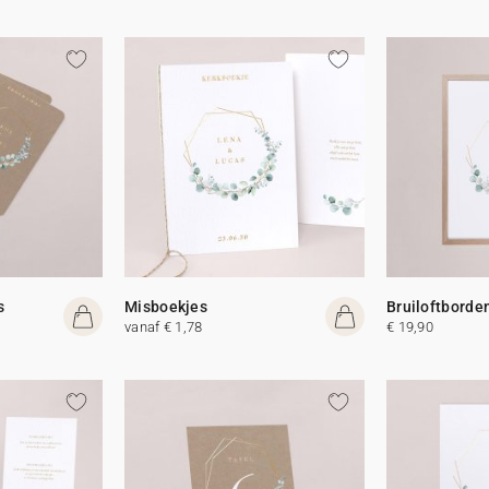
s
Misboekjes
Bruiloftborde
vanaf € 1,78
€ 19,90