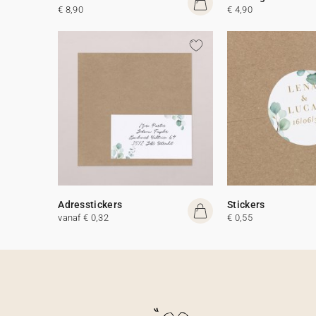
€ 8,90
€ 4,90
Adresstickers
Stickers
vanaf € 0,32
€ 0,55