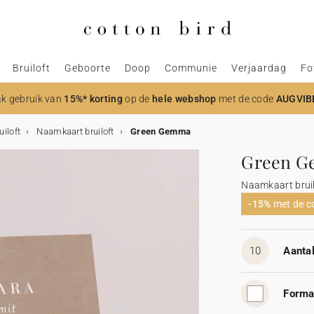
Bruiloft
Geboorte
Doop
Communie
Verjaardag
Fo
k gebruik van
15%* korting
op de
hele webshop
met de code
AUGVIB
uiloft
Naamkaart bruiloft
Green Gemma
Green 
Naamkaart bruil
-15%
met de 
10
Aantal
Forma