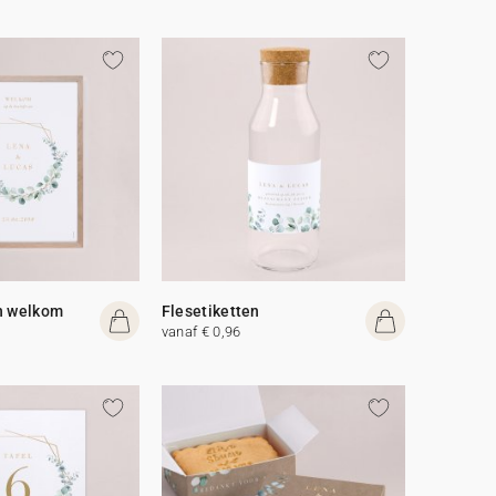
n welkom
Flesetiketten
vanaf € 0,96