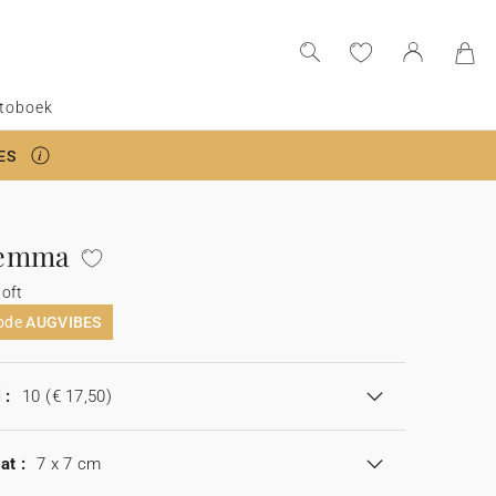
toboek
ES
Gemma
oft
code
AUGVIBES
 :
10
(€ 17,50)
at :
7 x 7 cm