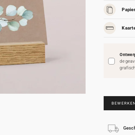
Papier
Kaart
Ontwerp
de geav
grafisc
BEWERKE
Gesch