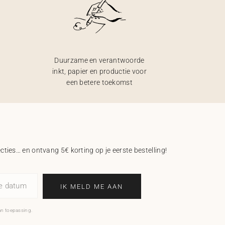
Duurzame en verantwoorde
inkt, papier en productie voor
een betere toekomst
ecties… en ontvang 5€ korting op je eerste bestelling!
ne datum
IK MELD ME AAN
an toepassing.