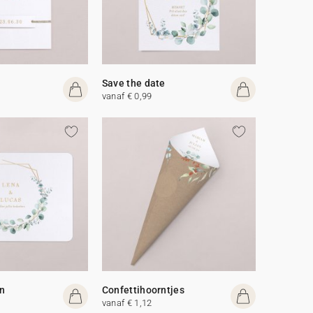
Save the date
vanaf € 0,99
n
Confettihoorntjes
vanaf € 1,12