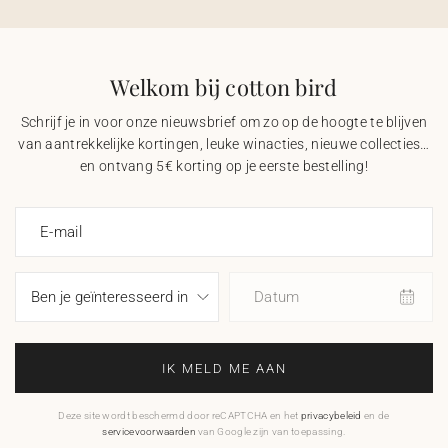
Welkom bij cotton bird
Schrijf je in voor onze nieuwsbrief om zo op de hoogte te blijven
van aantrekkelijke kortingen, leuke winacties, nieuwe collecties…
en ontvang 5€ korting op je eerste bestelling!
E-mail
Datum
IK MELD ME AAN
Deze site wordt beschermd door reCAPTCHA en het
privacybeleid
en de
servicevoorwaarden
van Google zijn van toepassing.