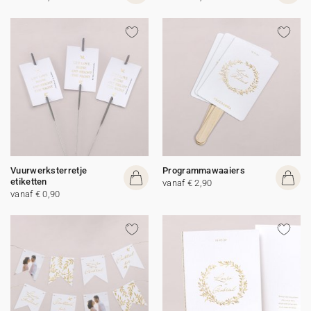
Vuurwerksterretje
Programmawaaiers
etiketten
vanaf € 2,90
vanaf € 0,90