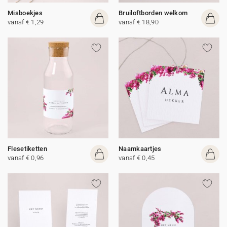
Misboekjes
Bruiloftborden welkom
vanaf € 1,29
vanaf € 18,90
Flesetiketten
Naamkaartjes
vanaf € 0,96
vanaf € 0,45