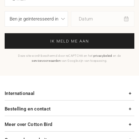
Datum
IK MELD ME AAN
Deze site wordt beschermd door reCAPTCHA en het
privacybeleid
en de
servicevoorwaarden
van Google zijn van toepassing.
Internationaal
Bestelling en contact
Meer over Cotton Bird