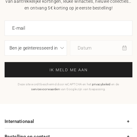
van aantrekkelijke kortingen, leuke winacties, nieuwe collecties…
en ontvang 5€ korting op je eerste bestelling!
E-mail
Datum
IK MELD ME AAN
Deze site wordt beschermd door reCAPTCHA en het
privacybeleid
en de
servicevoorwaarden
van Google zijn van toepassing.
Internationaal
Bestelling en contact