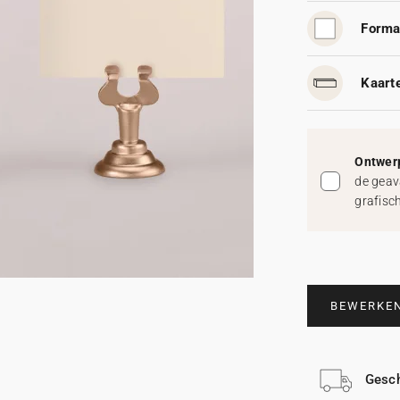
Forma
Kaart
Ontwerp
de geav
grafisc
BEWERKE
Gesch