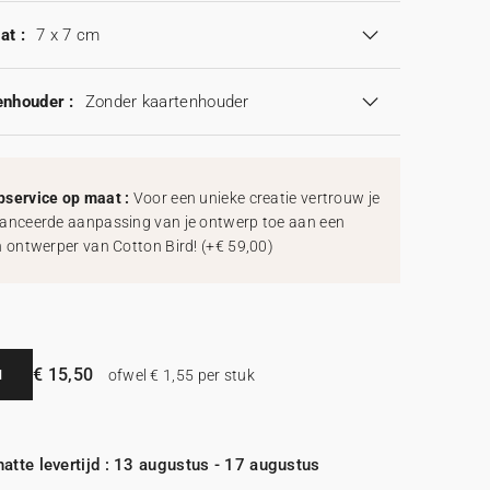
at :
7 x 7 cm
enhouder :
Zonder kaartenhouder
service op maat :
Voor een unieke creatie vertrouw je
anceerde aanpassing van je ontwerp toe aan een
h ontwerper van Cotton Bird!
(
+€ 59,00
)
€ 15,50
N
ofwel € 1,55 per stuk
atte levertijd : 13 augustus - 17 augustus