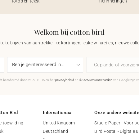
foto’s en tekst
herinneringen
Welkom bij cotton bird
e te blijven van aantrekkelijke kortingen, leuke winacties, nieuwe coll
Geplande of voorzie
rdt beschermd door reCAPTCHA en het
privacybeleid
en de
servicevoorwaarden
van Google zijn v
ton Bird
Internationaal
Onze andere websit
 toewijding
United Kingdom
Studio Paper - Voor be
uk
Deutschland
Bird Postal - Digitale 