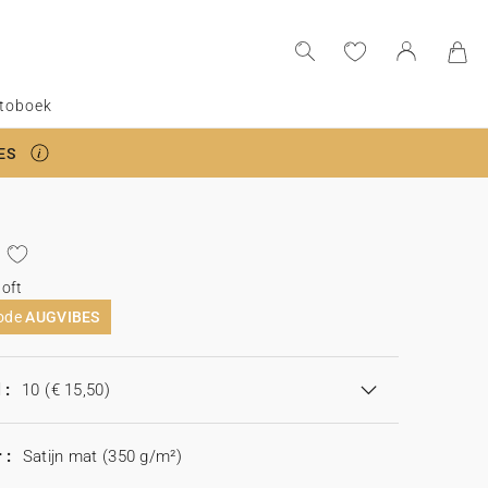
toboek
ES
oft
code
AUGVIBES
 :
10
(€ 15,50)
 :
Satijn mat (350 g/m²)