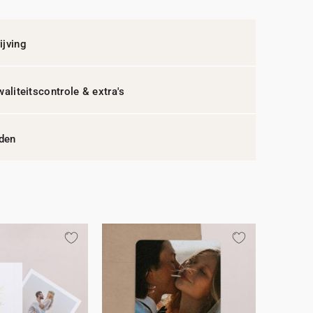
jving
waliteitscontrole & extra's
jden