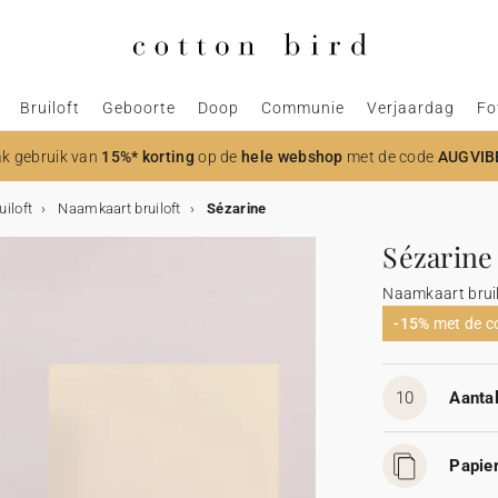
Bruiloft
Geboorte
Doop
Communie
Verjaardag
Fo
k gebruik van
15%* korting
op de
hele webshop
met de code
AUGVIB
uiloft
Naamkaart bruiloft
Sézarine
Sézarine
Naamkaart bruil
-15%
met de 
10
Aantal
Papier