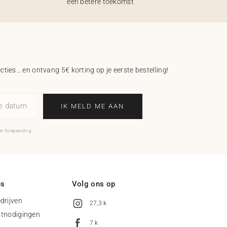
een betere toekomst
ecties… en ontvang 5€ korting op je eerste bestelling!
ne datum
IK MELD ME AAN
an toepassing.
es
Volg ons op
drijven
27,3 k
uitnodigingen
7 k