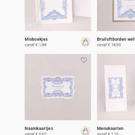
Misboekjes
Bruiloftborden we
vanaf € 1,88
vanaf € 18,90
Naamkaartjes
Menukaarten
vanaf € 0,62
vanaf € 1,10