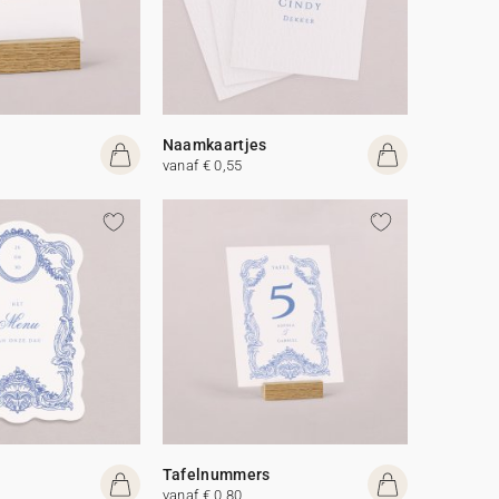
Naamkaartjes
vanaf € 0,55
Tafelnummers
vanaf € 0,80