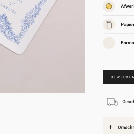
Afwer
Papier
Forma
BEWERKE
Gesch
Omschri