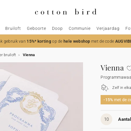
Bruiloft
Geboorte
Doop
Communie
Verjaardag
Fo
k gebruik van
15%* korting
op de
hele webshop
met de code
AUGVIB
 bruiloft
Vienna
Vienna
Programmawaaie
Zelf in elk
-15%
met de 
10
Aantal