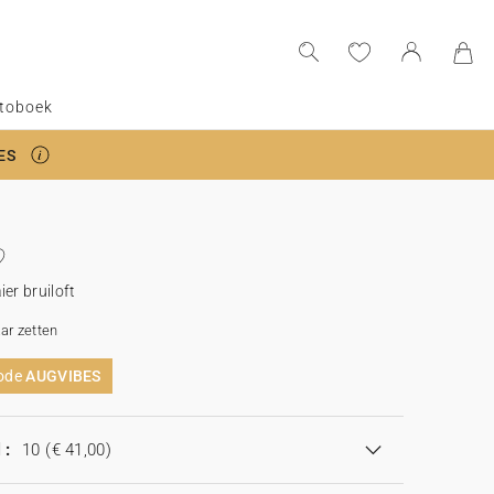
toboek
ES
r bruiloft
aar zetten
code
AUGVIBES
 :
10
(€ 41,00)