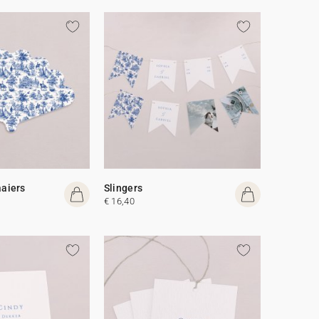
aiers
Slingers
€ 16,40