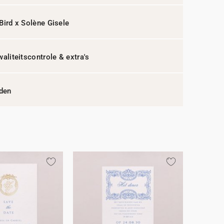
Bird x Solène Gisele
waliteitscontrole & extra's
jden