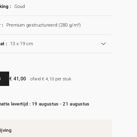
king :
Goud
 :
Premium gestructureerd (280 g/m²)
at :
13 x 19 cm
€ 41,00
N
ofwel € 4,10 per stuk
atte levertijd : 19 augustus - 21 augustus
jving