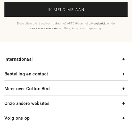
IK MELD ME AAN
Deze site wordt beschermd door reCAPTCHA en het
privacybeleid
en de
servicevoorwaarden
van Google zijn van toepassing.
Internationaal
Bestelling en contact
Meer over Cotton Bird
Onze andere websites
Volg ons op