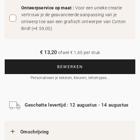
Ontwerpservice op maat :
Voor een unieke creatie
vertrouw je de geavanceerde aanpassing van je
ontwerp toe aan een grafisch ontwerper van Cotton
Bird!
(
+€ 59,00
)
€ 13,20
ofwel € 1,65 per stuk
BEWERKEN
Personaliseer je teksten, kleuren, lettertypes…
Geschatte levertijd : 12 augustus - 14 augustus
Omschrijving