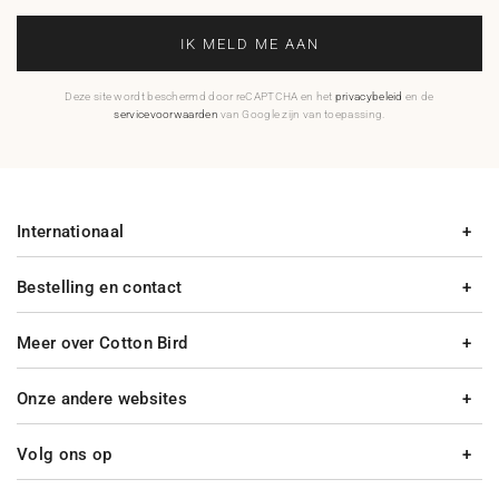
IK MELD ME AAN
Deze site wordt beschermd door reCAPTCHA en het
privacybeleid
en de
servicevoorwaarden
van Google zijn van toepassing.
Internationaal
Bestelling en contact
Meer over Cotton Bird
Onze andere websites
Volg ons op