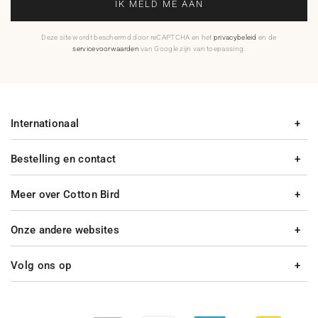
IK MELD ME AAN
Deze site wordt beschermd door reCAPTCHA en het
privacybeleid
en de
servicevoorwaarden
van Google zijn van toepassing.
Internationaal
Bestelling en contact
Meer over Cotton Bird
Onze andere websites
Volg ons op