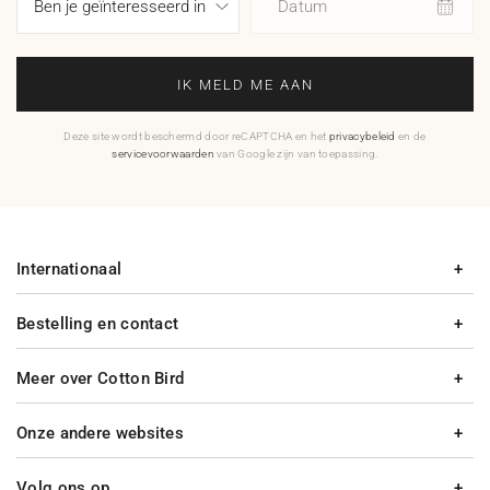
Datum
IK MELD ME AAN
Deze site wordt beschermd door reCAPTCHA en het
privacybeleid
en de
servicevoorwaarden
van Google zijn van toepassing.
Internationaal
Bestelling en contact
Meer over Cotton Bird
Onze andere websites
Volg ons op