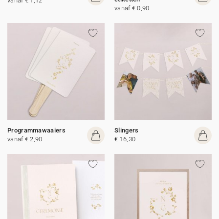
vanaf € 1,12
vanaf € 0,90
Programmawaaiers
Slingers
vanaf € 2,90
€ 16,30