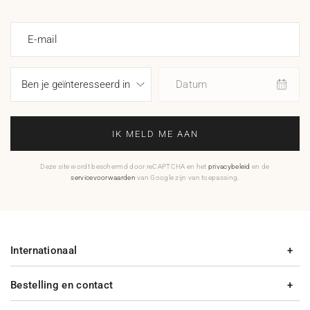
E-mail
Datum
IK MELD ME AAN
Deze site wordt beschermd door reCAPTCHA en het
privacybeleid
en de
servicevoorwaarden
van Google zijn van toepassing.
Internationaal
Bestelling en contact