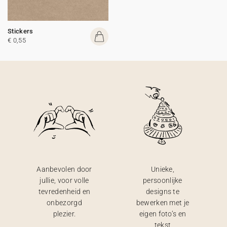
Stickers
€ 0,55
Aanbevolen door
Unieke,
jullie, voor volle
persoonlijke
tevredenheid en
designs te
onbezorgd
bewerken met je
plezier.
eigen foto’s en
tekst