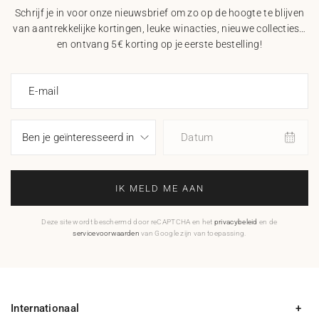
Schrijf je in voor onze nieuwsbrief om zo op de hoogte te blijven
van aantrekkelijke kortingen, leuke winacties, nieuwe collecties…
en ontvang 5€ korting op je eerste bestelling!
E-mail
Datum
IK MELD ME AAN
Deze site wordt beschermd door reCAPTCHA en het
privacybeleid
en de
servicevoorwaarden
van Google zijn van toepassing.
Internationaal