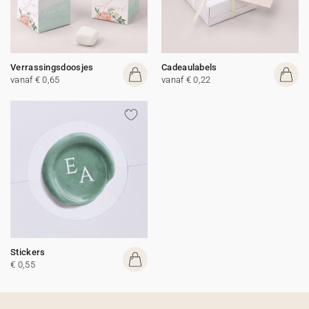
Verrassingsdoosjes
Cadeaulabels
vanaf € 0,65
vanaf € 0,22
Stickers
€ 0,55