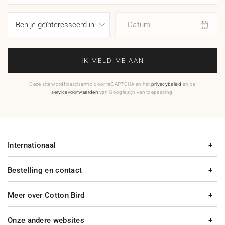
Datum
IK MELD ME AAN
Deze site wordt beschermd door reCAPTCHA en het
privacybeleid
en de
servicevoorwaarden
van Google zijn van toepassing.
Internationaal
Bestelling en contact
Meer over Cotton Bird
Onze andere websites