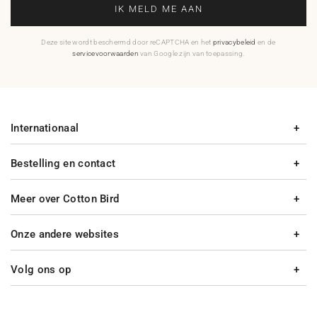
IK MELD ME AAN
Deze site wordt beschermd door reCAPTCHA en het
privacybeleid
en de
servicevoorwaarden
van Google zijn van toepassing.
Internationaal
Bestelling en contact
Meer over Cotton Bird
Onze andere websites
Volg ons op