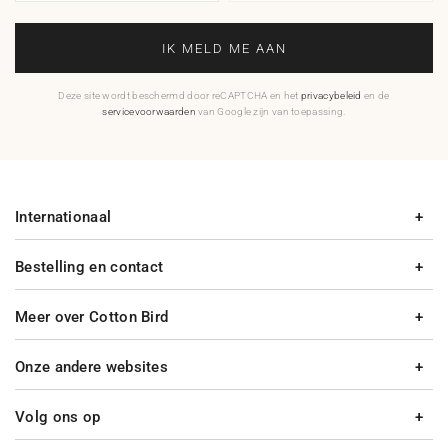
IK MELD ME AAN
Deze site wordt beschermd door reCAPTCHA en het
privacybeleid
en de
servicevoorwaarden
van Google zijn van toepassing.
Internationaal
Bestelling en contact
Meer over Cotton Bird
Onze andere websites
Volg ons op