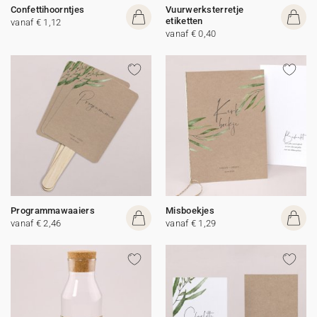
Confettihoorntjes
Vuurwerksterretje
etiketten
vanaf € 1,12
vanaf € 0,40
Programmawaaiers
Misboekjes
vanaf € 2,46
vanaf € 1,29