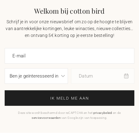
Welkom bij cotton bird
Schrijf je in voor onze nieuwsbrief om zo op de hoogte te blijven
van aantrekkelijke kortingen, leuke winacties, nieuwe collecties…
en ontvang 5€ korting op je eerste bestelling!
E-mail
Datum
IK MELD ME AAN
Deze site wordt beschermd door reCAPTCHA en het
privacybeleid
en de
servicevoorwaarden
van Google zijn van toepassing.