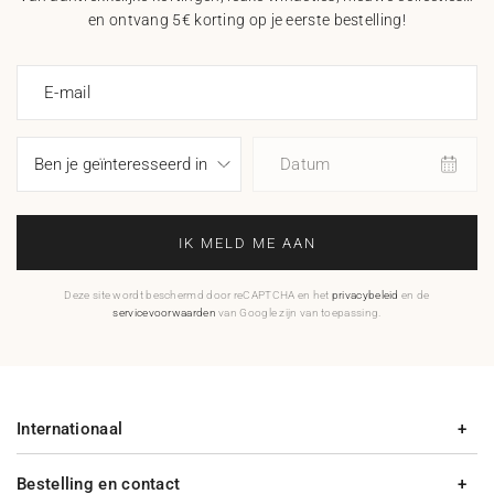
en ontvang 5€ korting op je eerste bestelling!
E-mail
Datum
IK MELD ME AAN
Deze site wordt beschermd door reCAPTCHA en het
privacybeleid
en de
servicevoorwaarden
van Google zijn van toepassing.
Internationaal
Bestelling en contact