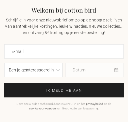
Welkom bij cotton bird
Schrijf je in voor onze nieuwsbrief om zo op de hoogte te blijven
van aantrekkelijke kortingen, leuke winacties, nieuwe collecties…
en ontvang 5€ korting op je eerste bestelling!
E-mail
Datum
IK MELD ME AAN
Deze site wordt beschermd door reCAPTCHA en het
privacybeleid
en de
servicevoorwaarden
van Google zijn van toepassing.