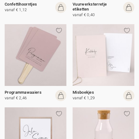
Confettihoorntjes
Vuurwerksterretje
etiketten
vanaf € 1,12
vanaf € 0,40
Programmawaaiers
Misboekjes
vanaf € 2,46
vanaf € 1,29