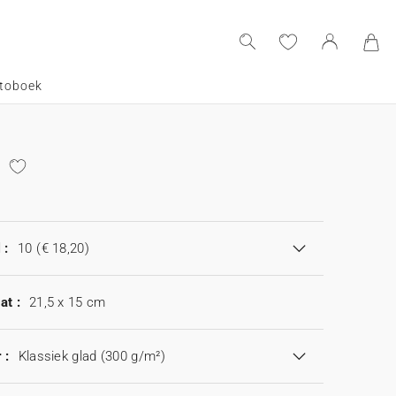
toboek
 :
10
(€ 18,20)
at :
21,5 x 15 cm
 :
Klassiek glad (300 g/m²)