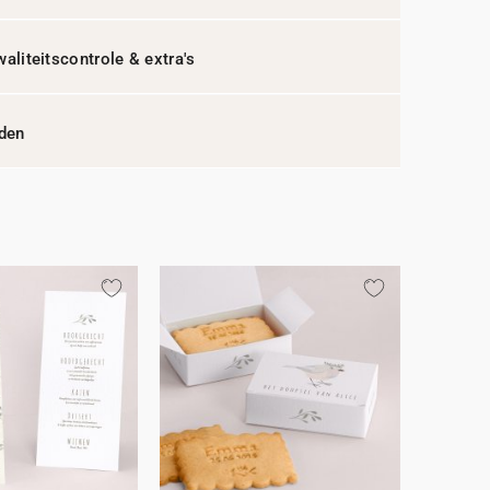
waliteitscontrole & extra's
jden