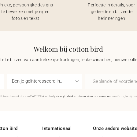
nieke, persoonlijke designs
Perfectie in details, voor
te bewerken met je eigen
gedeelde en blijvende
foto’s en tekst
herinneringen
Welkom bij cotton bird
e te blijven van aantrekkelijke kortingen, leuke winacties, nieuwe coll
Geplande of voorzie
rdt beschermd door reCAPTCHA en het
privacybeleid
en de
servicevoorwaarden
van Google zijn v
ton Bird
Internationaal
Onze andere websit