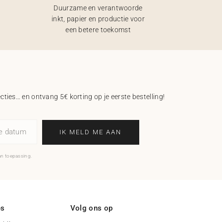
Duurzame en verantwoorde
inkt, papier en productie voor
een betere toekomst
ecties… en ontvang 5€ korting op je eerste bestelling!
ne datum
IK MELD ME AAN
an toepassing.
es
Volg ons op