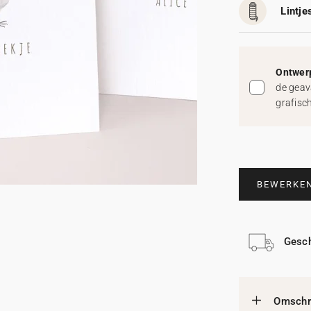
Lintjes
Ontwerp
de geav
grafisc
BEWERKE
Gesch
Omschri