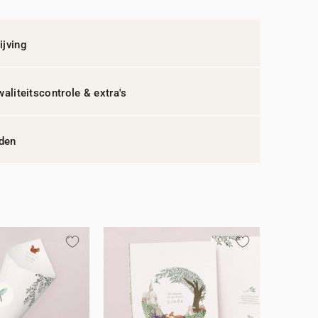
jving
waliteitscontrole & extra's
jden