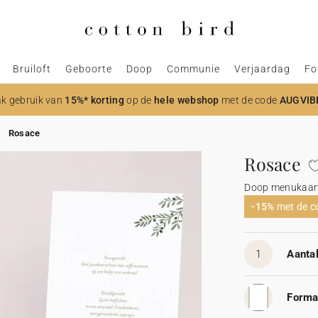
Bruiloft
Geboorte
Doop
Communie
Verjaardag
Fo
k gebruik van
15%* korting
op de
hele webshop
met de code
AUGVIB
Rosace
Rosace
Doop menukaar
-15%
met de 
1
Aantal
Forma