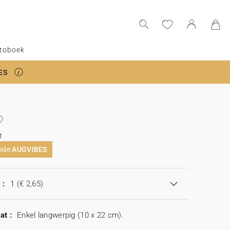
toboek
ES
t
code
AUGVIBES
 :
1
(€ 2,65)
at :
Enkel langwerpig (10 x 22 cm).