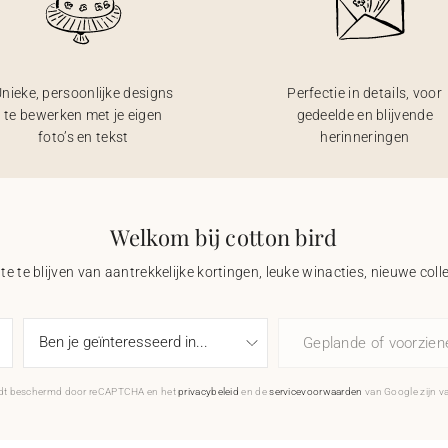
nieke, persoonlijke designs
Perfectie in details, voor
te bewerken met je eigen
gedeelde en blijvende
foto’s en tekst
herinneringen
Welkom bij cotton bird
e te blijven van aantrekkelijke kortingen, leuke winacties, nieuwe coll
Geplande of voorzie
rdt beschermd door reCAPTCHA en het
privacybeleid
en de
servicevoorwaarden
van Google zijn v