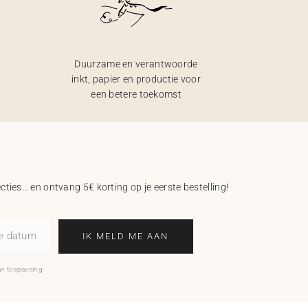
Duurzame en verantwoorde
inkt, papier en productie voor
een betere toekomst
ecties… en ontvang 5€ korting op je eerste bestelling!
ne datum
IK MELD ME AAN
an toepassing.