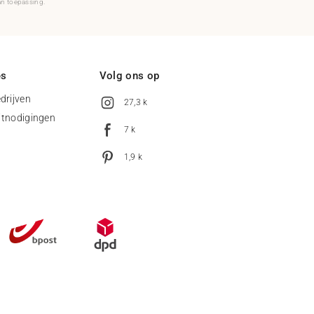
an toepassing.
es
Volg ons op
drijven
27,3 k
uitnodigingen
7 k
1,9 k