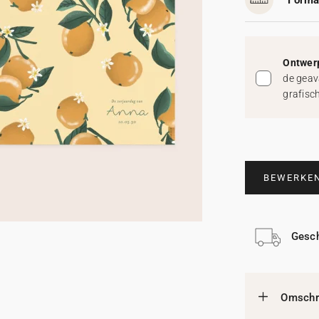
Forma
Ontwerp
de geav
grafisc
BEWERKE
Gesch
Omschri