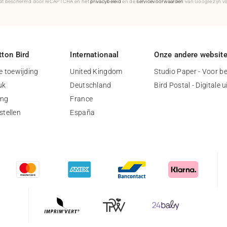
rdt beschermd door reCAPTCHA en het
privacybeleid
en de
servicevoorwaarden
van Google zijn v
ton Bird
Internationaal
Onze andere websit
 toewijding
United Kingdom
Studio Paper - Voor be
uk
Deutschland
Bird Postal - Digitale 
ing
France
stellen
España