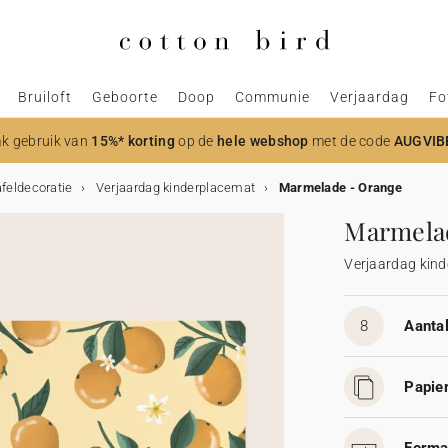
Bruiloft
Geboorte
Doop
Communie
Verjaardag
Fo
k gebruik van
15%* korting
op de
hele webshop
met de code
AUGVIB
afeldecoratie
Verjaardag kinderplacemat
Marmelade - Orange
Marmela
Verjaardag kin
8
Aantal
Papier