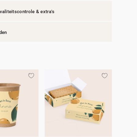
waliteitscontrole & extra's
jden