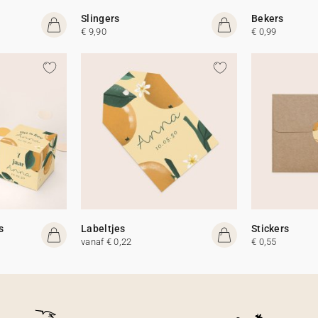
Slingers
Bekers
€ 9,90
€ 0,99
s
Labeltjes
Stickers
vanaf € 0,22
€ 0,55