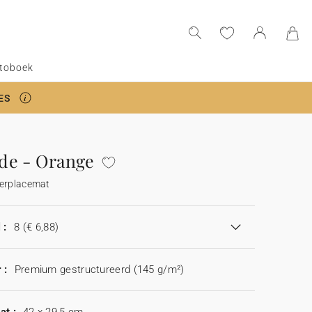
toboek
ES
de - Orange
derplacemat
 :
8
(€ 6,88)
 :
Premium gestructureerd (145 g/m²)