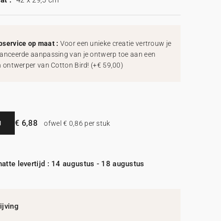
at :
42 x 29,5 cm
service op maat :
Voor een unieke creatie vertrouw je
anceerde aanpassing van je ontwerp toe aan een
h ontwerper van Cotton Bird!
(
+€ 59,00
)
€ 6,88
N
ofwel € 0,86 per stuk
atte levertijd : 14 augustus - 18 augustus
jving