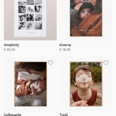
Simplicity
Giverny
€ 30,00
€ 18,90
Calligraphe
Tivoli