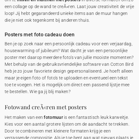
een collage op de wand te creÃ«ren. Laat jouw creativiteit de vrije
loop! Jij hebt gegarandeerd unieke items aan de muur hangen
die je niet ook tegenkomt bij anderen thuis.
Posters met foto cadeau doen
Ben je op zoek naar een persoonlijk cadeau voor een verjaardag,
housewarming of jubileum? Wat dacht je van een persoonlijke
poster met daarop meerdere foto's van jullie mooiste momenten?
Met behulp van de gebruiksvriendelijke software van Cotton Bird
heb je zo jouw favoriete design gepersonaliseerd. Je hoeft alleen
maar je eigen foto of foto's te uploaden en eventueel een tekst
toe te voegen. Het is mogelijk om direct een passend lijstje mee
te bestellen. Wie ga jij blij maken?
Fotowand creÃ«ren met posters
Het maken van een
fotomuur
is een fantastisch leuk karweitje.
Kies voor een aantal grotere lijsten om de aandacht te trekken.
Door te combineren met kleinere formaten krijg je een
verrassende compositie. Als je toe bent aan wat nieuws plaats je