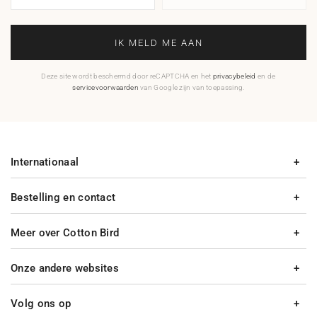
IK MELD ME AAN
Deze site wordt beschermd door reCAPTCHA en het
privacybeleid
en de
servicevoorwaarden
van Google zijn van toepassing.
Internationaal
Bestelling en contact
Meer over Cotton Bird
Onze andere websites
Volg ons op