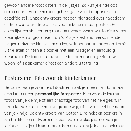
gewoon andere fotoposters in de lijstjes. Zo kun je eindeloos
combineren! Voor een mooi geheel ga je voor fotoposters in
dezelfde stijl. Onze ontwerpers hebben hier goed over nagedacht
en heel wat prachtige opties voor je beschikbaar gesteld. Een
eiken lijst combineert erg mooi met zowel zwart-wit foto's als met
kleurrijke en uitgesproken foto's. Als je kiest voor verschillende
lijstjes in diverse kleuren en stijlen, valt het aan te raden om foto's
uit te laten printen als poster met een rustiger en eenduidig
kleurpalet. De fotomuur past in ieder interieur en geeft jouw
woon- of slaapkamer direct een andere uitstraling.
Posters met foto voor de kinderkamer
De kamer van je zoontje of dochter maak je in een handomdraai
gezellig met een
persoonlijke fotoposter
. Kies voor de leukste
foto's van je kleintje of een prachtige foto van het hele gezin. In
het tekstvak kun je een lieve quote kwijt, of bijvoorbeeld de naam
van je kindje. De ontwerpers van Cotton Bird hebben posters in
zachte kleuren ontworpen, ideaal voor de slaapkamer van je
kleintje. Op zijn of haar rustige kamertje komt je kleintje helemaal