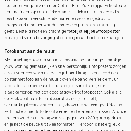
poster ontwerp te vinden bij Cotton Bird. Zo kun jij jouw kostbare
herinneringen op een unieke manier uitlichten. De posters zijn
beschikbaar in verschillende maten en worden gedrukt op
hoogwaardig papier wat de poster een premium uitstraling
geeft. Bestel direct een prachtige
fotolijst bij jouw fotoposter
zodat je deze na bezorging alleen nog maar hoeft op te hangen.
Fotokunst aan de muur
Met prachtige posters van al je mooiste herinneringen maak je
jouw woning gemakkelijk en snel persoonlijk. Fotoposters zorgen
direct voor een warme sfeer in je huis. Hang bijvoorbeeld een
poster met foto aan de muur boven de bank, versier de muur
langs de trap met leuke foto's van je gezin of vrolijk de
slaapkamer op met een goed afgewerkte fotoposter. Ook als je
op zoek bent naar leuke decoratie voor je bruiloft,
verjaardagsfeestjes of een babyshower is het een goed idee om
zelf posters met foto te ontwerpen en te laten afdrukken. Al onze
posters worden op hoogwaardig papier van 280 gram gedrukt
en je hebt de keuze uit twee formaten. Hierdoor is het erg leuk
om te
mixen en matchen met posters
in diverse formaten om zo