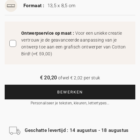
Formaat :
13,5 x 8,5 cm
Ontwerpservice op maat :
Voor een unieke creatie
vertrouw je de geavanceerde aanpassing van je
ontwerp toe aan een grafisch ontwerper van Cotton
Bird!
(
+€ 59,00
)
€ 20,20
ofwel € 2,02 per stuk
BEWERKEN
Personaliseer je teksten, kleuren, lettertypes…
Geschatte levertijd : 14 augustus - 18 augustus