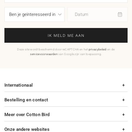
Datum
IK MELD ME AAN
Deze site wordt beschermd door reCAPTCHA en het
privacybeleid
en de
servicevoorwaarden
van Google zijn van toepassing.
Internationaal
Bestelling en contact
Meer over Cotton Bird
Onze andere websites