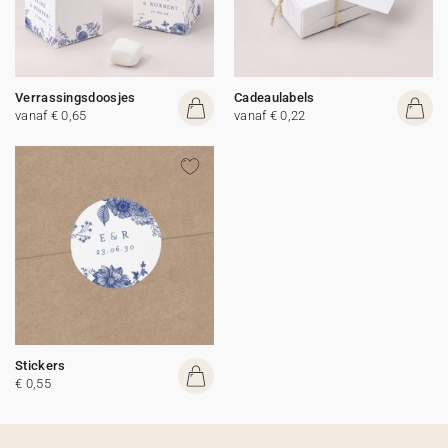
Verrassingsdoosjes
Cadeaulabels
vanaf € 0,65
vanaf € 0,22
Stickers
€ 0,55