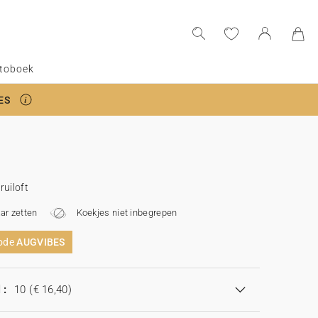
toboek
ES
ruiloft
aar zetten
Koekjes niet inbegrepen
code
AUGVIBES
 :
10
(€ 16,40)