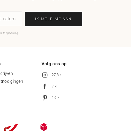
ne datum
IK MELD ME AAN
an toepassing.
es
Volg ons op
drijven
27,3 k
uitnodigingen
7 k
1,9 k