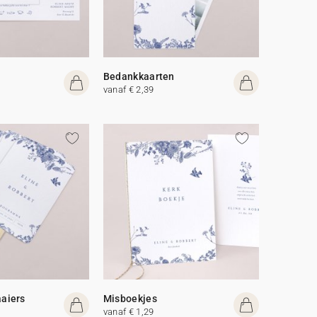
Bedankkaarten
vanaf € 2,39
aiers
Misboekjes
vanaf € 1,29