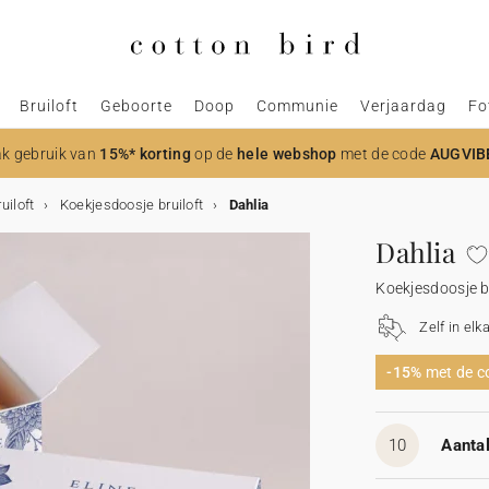
Bruiloft
Geboorte
Doop
Communie
Verjaardag
Fo
k gebruik van
15%* korting
op de
hele webshop
met de code
AUGVIB
uiloft
Koekjesdoosje bruiloft
Dahlia
Dahlia
Koekjesdoosje b
Zelf in elk
-15%
met de 
10
Aantal