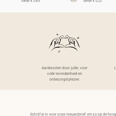
vanaf € 0,65
vanaf € 0,22
Aanbevolen door jullie, voor
U
volle tevredenheid en
onbezorgd plezier.
Schrijf je in voor onze nieuwsbrief om zo op de hoogt