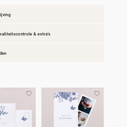
jving
waliteitscontrole & extra's
jden