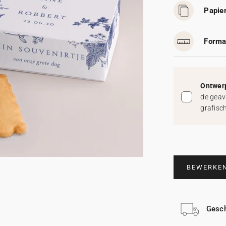
Papier
Forma
Ontwerp
de geav
grafisc
BEWERKE
Gesch