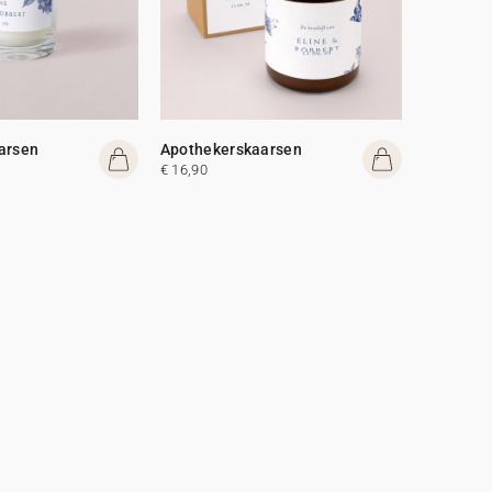
arsen
Apothekerskaarsen
€ 16,90