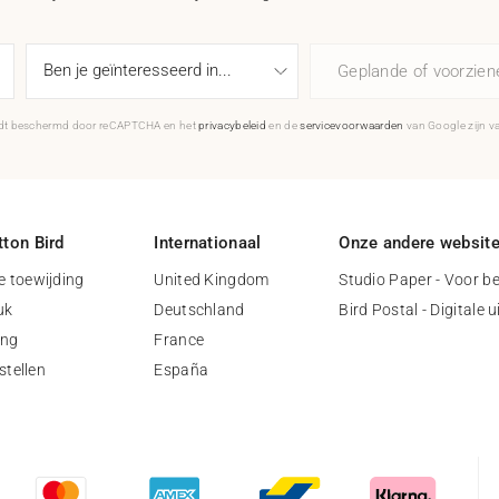
Geplande of voorzie
rdt beschermd door reCAPTCHA en het
privacybeleid
en de
servicevoorwaarden
van Google zijn v
ton Bird
Internationaal
Onze andere websit
 toewijding
United Kingdom
Studio Paper - Voor be
uk
Deutschland
Bird Postal - Digitale 
ing
France
stellen
España