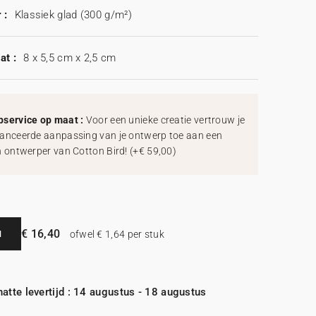
 :
Klassiek glad (300 g/m²)
at :
8 x 5,5 cm x 2,5 cm
service op maat :
Voor een unieke creatie vertrouw je
anceerde aanpassing van je ontwerp toe aan een
h ontwerper van Cotton Bird!
(
+€ 59,00
)
€ 16,40
N
ofwel € 1,64 per stuk
atte levertijd : 14 augustus - 18 augustus