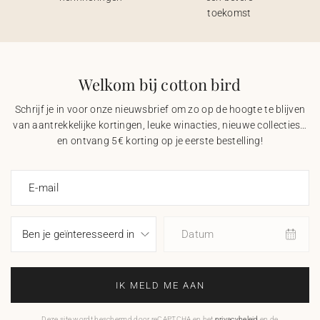
toekomst
Welkom bij cotton bird
Schrijf je in voor onze nieuwsbrief om zo op de hoogte te blijven
van aantrekkelijke kortingen, leuke winacties, nieuwe collecties…
en ontvang 5€ korting op je eerste bestelling!
E-mail
Datum
IK MELD ME AAN
Deze site wordt beschermd door reCAPTCHA en het
privacybeleid
en de