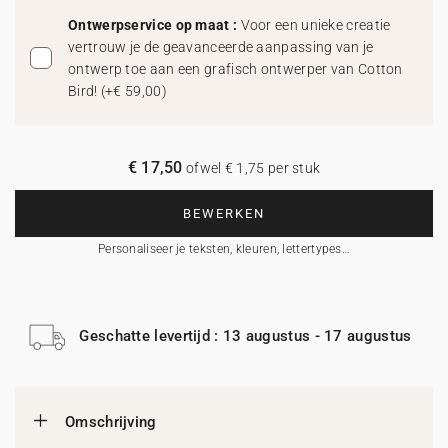
Ontwerpservice op maat :
Voor een unieke creatie
vertrouw je de geavanceerde aanpassing van je
ontwerp toe aan een grafisch ontwerper van Cotton
Bird!
(
+€ 59,00
)
€ 17,50
ofwel € 1,75 per stuk
BEWERKEN
Personaliseer je teksten, kleuren, lettertypes…
Geschatte levertijd : 13 augustus - 17 augustus
Omschrijving