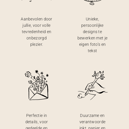
Aanbevolen door
Unieke,
jullie, voor volle
persoonlijke
tevredenheid en
designs te
onbezorgd
bewerken met je
plezier.
eigen foto’s en
tekst
Perfectie in
Duurzame en
details, voor
verantwoorde
gedeelde en
inkt, papier en