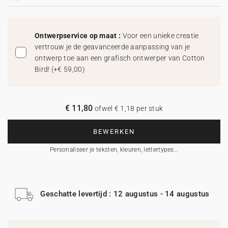
Ontwerpservice op maat :
Voor een unieke creatie
vertrouw je de geavanceerde aanpassing van je
ontwerp toe aan een grafisch ontwerper van Cotton
Bird!
(
+€ 59,00
)
€ 11,80
ofwel € 1,18 per stuk
BEWERKEN
Personaliseer je teksten, kleuren, lettertypes…
Geschatte levertijd : 12 augustus - 14 augustus