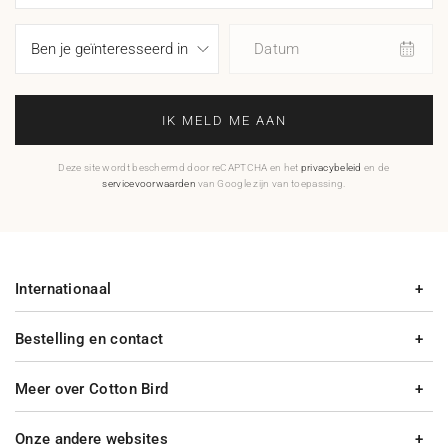
Datum
IK MELD ME AAN
Deze site wordt beschermd door reCAPTCHA en het
privacybeleid
en de
servicevoorwaarden
van Google zijn van toepassing.
Internationaal
Bestelling en contact
Meer over Cotton Bird
Onze andere websites