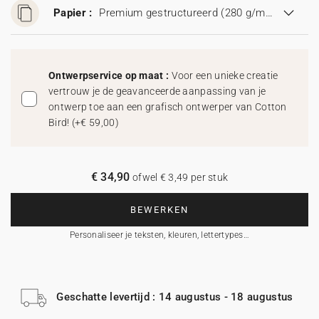
Papier :
Premium gestructureerd (280 g/m²)
Ontwerpservice op maat :
Voor een unieke creatie
vertrouw je de geavanceerde aanpassing van je
ontwerp toe aan een grafisch ontwerper van Cotton
Bird!
(
+€ 59,00
)
€ 34,90
ofwel € 3,49 per stuk
BEWERKEN
Personaliseer je teksten, kleuren, lettertypes…
Geschatte levertijd : 14 augustus - 18 augustus