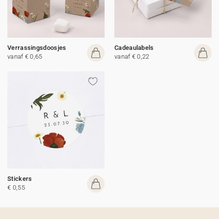
Verrassingsdoosjes
Cadeaulabels
vanaf € 0,65
vanaf € 0,22
Stickers
€ 0,55