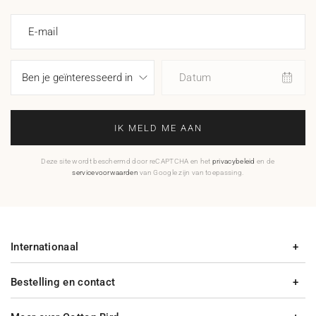
E-mail
Datum
IK MELD ME AAN
Deze site wordt beschermd door reCAPTCHA en het
privacybeleid
en de
servicevoorwaarden
van Google zijn van toepassing.
Internationaal
Bestelling en contact