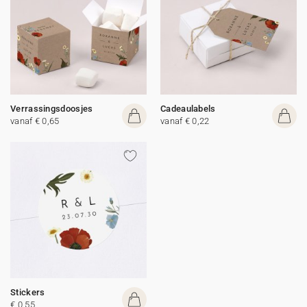
Verrassingsdoosjes
Cadeaulabels
vanaf € 0,65
vanaf € 0,22
Stickers
€ 0,55