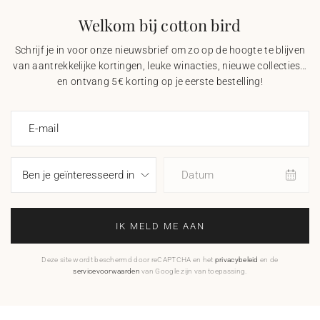
Welkom bij cotton bird
Schrijf je in voor onze nieuwsbrief om zo op de hoogte te blijven
van aantrekkelijke kortingen, leuke winacties, nieuwe collecties…
en ontvang 5€ korting op je eerste bestelling!
E-mail
Datum
IK MELD ME AAN
Deze site wordt beschermd door reCAPTCHA en het
privacybeleid
en de
servicevoorwaarden
van Google zijn van toepassing.