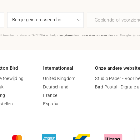
Geplande of voorzie
rdt beschermd door reCAPTCHA en het
privacybeleid
en de
servicevoorwaarden
van Google zijn v
ton Bird
Internationaal
Onze andere websit
 toewijding
United Kingdom
Studio Paper - Voor be
uk
Deutschland
Bird Postal - Digitale 
ing
France
stellen
España