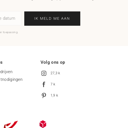
ne datum
IK MELD ME AAN
an toepassing.
es
Volg ons op
drijven
27,3 k
uitnodigingen
7 k
1,9 k