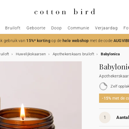
Bruiloft
Geboorte
Doop
Communie
Verjaardag
Fo
k gebruik van
15%* korting
op de
hele webshop
met de code
AUGVIB
uiloft
Huwelijkskaarsen
Apothekerskaars bruiloft
Babylonica
Babyloni
Apothekerskaars
Zelf oppla
-15%
met de 
1
Aantal