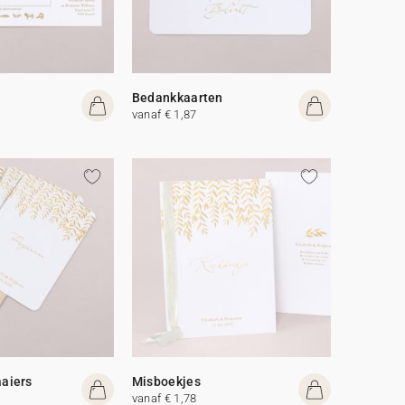
Bedankkaarten
vanaf € 1,87
aiers
Misboekjes
vanaf € 1,78