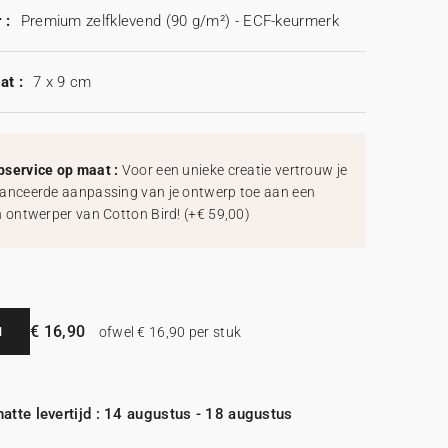
 :
Premium zelfklevend (90 g/m²) - ECF-keurmerk
at :
7 x 9 cm
service op maat :
Voor een unieke creatie vertrouw je
anceerde aanpassing van je ontwerp toe aan een
h ontwerper van Cotton Bird!
(
+€ 59,00
)
€ 16,90
N
ofwel € 16,90 per stuk
atte levertijd : 14 augustus - 18 augustus