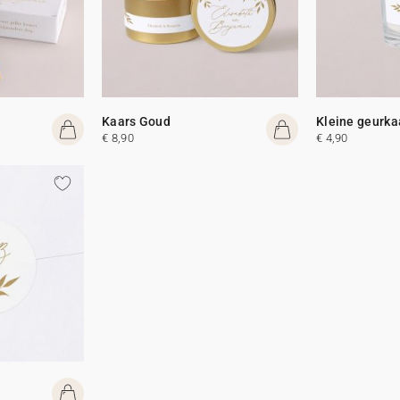
Kaars Goud
Kleine geurka
€ 8,90
€ 4,90