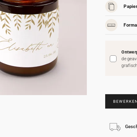
Papier
Forma
Ontwerp
de geav
grafisc
BEWERKE
Gesch