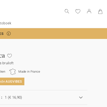
toboek
ES
ca
 bruiloft
kken
Made in France
code
AUGVIBES
 :
1
(€ 16,90)