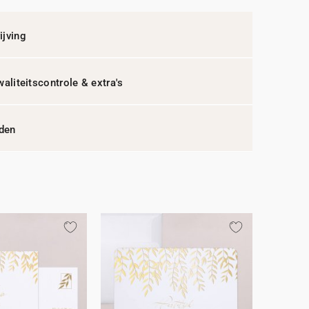
jving
waliteitscontrole & extra's
jden