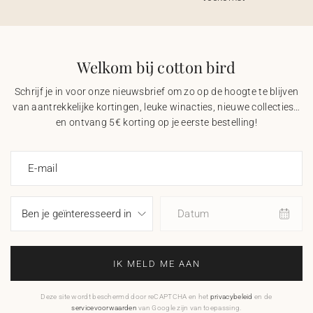
Welkom bij cotton bird
Schrijf je in voor onze nieuwsbrief om zo op de hoogte te blijven
van aantrekkelijke kortingen, leuke winacties, nieuwe collecties…
en ontvang 5€ korting op je eerste bestelling!
E-mail
Datum
IK MELD ME AAN
Deze site wordt beschermd door reCAPTCHA en het
privacybeleid
en de
servicevoorwaarden
van Google zijn van toepassing.