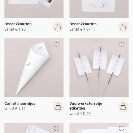
Bedankkaarten
Bedankkaarten
vanaf € 1,96
vanaf € 1,87
Confettihoorntjes
Vuurwerksterretje
etiketten
vanaf € 1,12
vanaf € 0,90