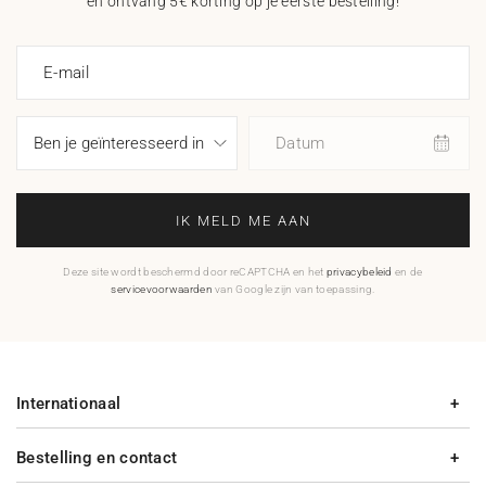
en ontvang 5€ korting op je eerste bestelling!
E-mail
Datum
IK MELD ME AAN
Deze site wordt beschermd door reCAPTCHA en het
privacybeleid
en de
servicevoorwaarden
van Google zijn van toepassing.
Internationaal
Bestelling en contact