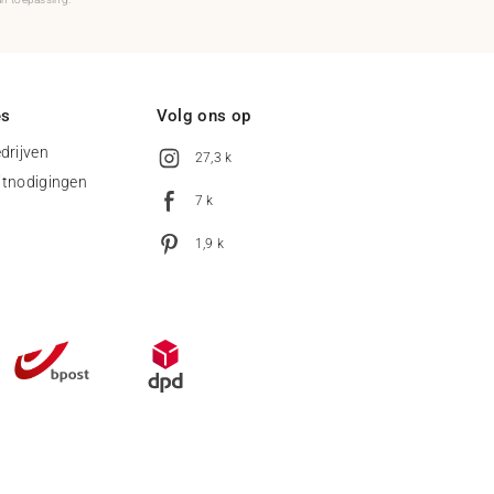
es
Volg ons op
drijven
27,3 k
uitnodigingen
7 k
1,9 k