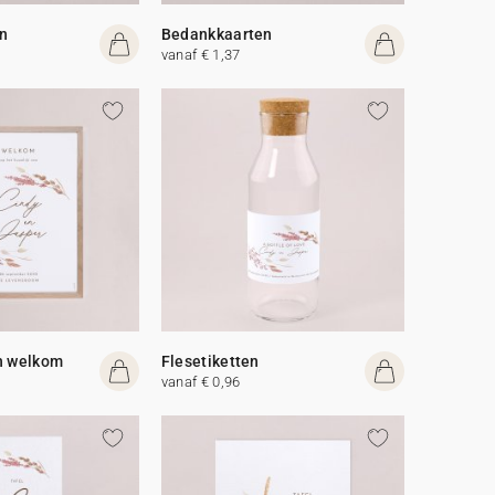
n
Bedankkaarten
vanaf € 1,37
n welkom
Flesetiketten
vanaf € 0,96