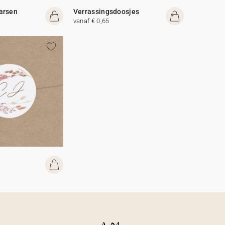
arsen
Verrassingsdoosjes
vanaf € 0,65