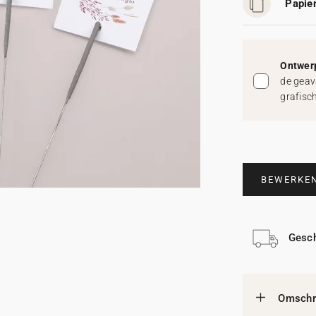
Papier
Ontwerp
de geav
grafisc
BEWERKE
Gesch
Omschri