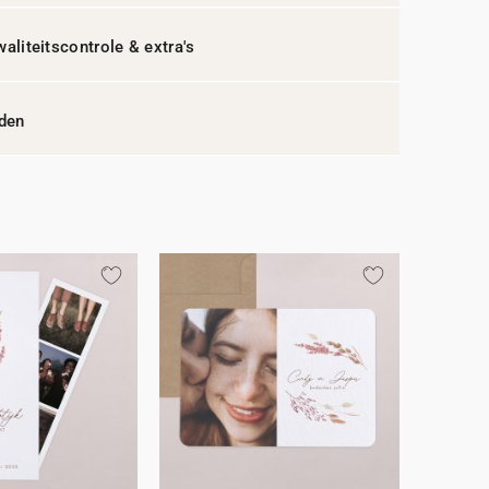
waliteitscontrole & extra's
jden