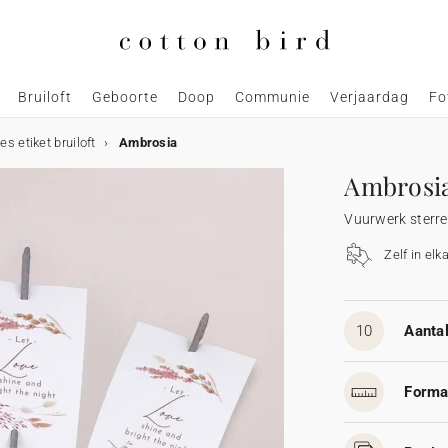
Bruiloft
Geboorte
Doop
Communie
Verjaardag
Fo
es etiket bruiloft
Ambrosia
Ambrosi
Vuurwerk sterret
Zelf in elk
10
Aantal
Forma