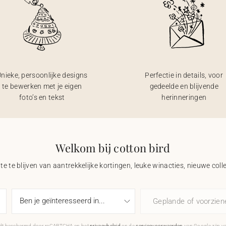
nieke, persoonlijke designs
Perfectie in details, voor
te bewerken met je eigen
gedeelde en blijvende
foto’s en tekst
herinneringen
Welkom bij cotton bird
e te blijven van aantrekkelijke kortingen, leuke winacties, nieuwe coll
Geplande of voorzie
rdt beschermd door reCAPTCHA en het
privacybeleid
en de
servicevoorwaarden
van Google zijn v