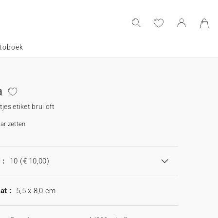
toboek
a
jes etiket bruiloft
aar zetten
 :
10
(€ 10,00)
at :
5,5 x 8,0 cm