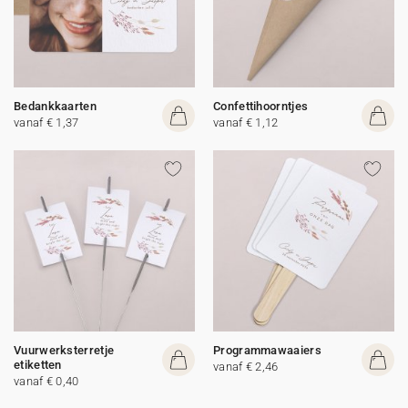
Bedankkaarten
Confettihoorntjes
vanaf € 1,37
vanaf € 1,12
Vuurwerksterretje
Programmawaaiers
etiketten
vanaf € 2,46
vanaf € 0,40