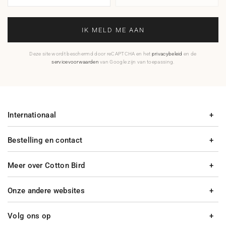
IK MELD ME AAN
Deze site wordt beschermd door reCAPTCHA en het
privacybeleid
en de
servicevoorwaarden
van Google zijn van toepassing.
Internationaal
Bestelling en contact
Meer over Cotton Bird
Onze andere websites
Volg ons op