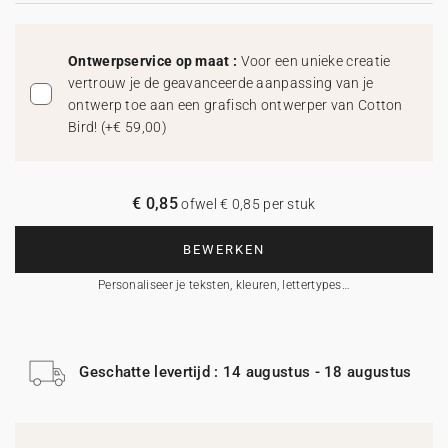
Ontwerpservice op maat :
Voor een unieke creatie
vertrouw je de geavanceerde aanpassing van je
ontwerp toe aan een grafisch ontwerper van Cotton
Bird!
(
+€ 59,00
)
€ 0,85
ofwel € 0,85 per stuk
BEWERKEN
Personaliseer je teksten, kleuren, lettertypes…
Geschatte levertijd : 14 augustus - 18 augustus