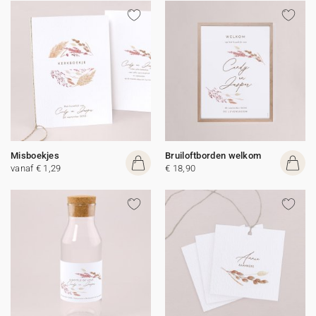
Misboekjes
Bruiloftborden welkom
vanaf € 1,29
€ 18,90