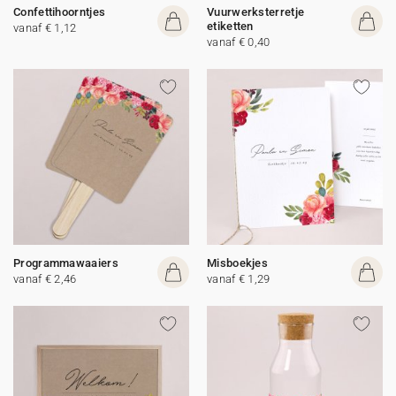
Confettihoorntjes
Vuurwerksterretje
etiketten
vanaf € 1,12
vanaf € 0,40
Programmawaaiers
Misboekjes
vanaf € 2,46
vanaf € 1,29