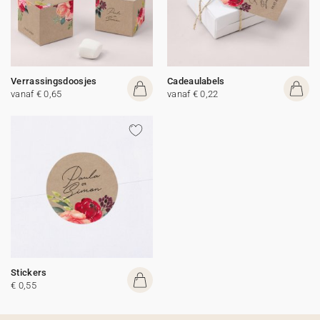
Verrassingsdoosjes
Cadeaulabels
vanaf € 0,65
vanaf € 0,22
Stickers
€ 0,55