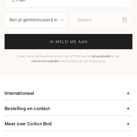
E-mail
Datum
IK MELD ME AAN
Deze site wordt beschermd door reCAPTCHA en het
privacybeleid
en de
servicevoorwaarden
van Google zijn van toepassing.
Internationaal
Bestelling en contact
Meer over Cotton Bird