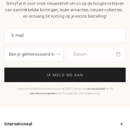
Schrijf je in voor onze nieuwsbrief om zo op de hoogte te blijven
van aantrekkelijke kortingen, leuke winacties, nieuwe collecties…
en ontvang 5€ korting op je eerste bestelling!
E-mail
Datum
IK MELD ME AAN
Deze site wordt beschermd door reCAPTCHA en het
privacybeleid
en de
servicevoorwaarden
van Google zijn van toepassing.
Internationaal