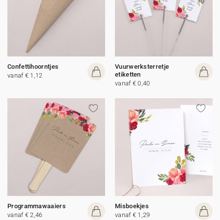
Confettihoorntjes
Vuurwerksterretje
etiketten
vanaf € 1,12
vanaf € 0,40
Programmawaaiers
Misboekjes
vanaf € 2,46
vanaf € 1,29