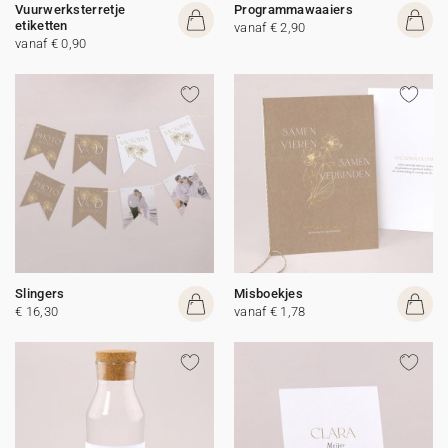
Vuurwerksterretje
Programmawaaiers
etiketten
vanaf € 2,90
vanaf € 0,90
Slingers
Misboekjes
€ 16,30
vanaf € 1,78