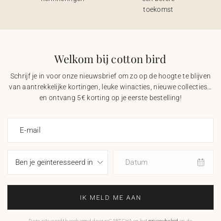
toekomst
Welkom bij cotton bird
Schrijf je in voor onze nieuwsbrief om zo op de hoogte te blijven
van aantrekkelijke kortingen, leuke winacties, nieuwe collecties…
en ontvang 5€ korting op je eerste bestelling!
E-mail
Datum
IK MELD ME AAN
Deze site wordt beschermd door reCAPTCHA en het
privacybeleid
en de