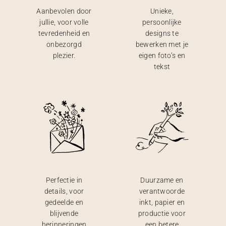
Aanbevolen door
Unieke,
jullie, voor volle
persoonlijke
tevredenheid en
designs te
onbezorgd
bewerken met je
plezier.
eigen foto’s en
tekst
Perfectie in
Duurzame en
details, voor
verantwoorde
gedeelde en
inkt, papier en
blijvende
productie voor
herinneringen
een betere