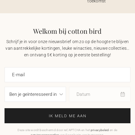
toekomst
Welkom bij cotton bird
Schrijf je in voor onze nieuwsbrief om zo op de hoogte te blijven
van aantrekkelijke kortingen, leuke winacties, nieuwe collecties…
en ontvang 5€ korting op je eerste bestelling!
E-mail
Datum
IK MELD ME AAN
Deze site wordt beschermd door reCAPTCHA en het
privacybeleid
en de
servicevoorwaarden
van Google zijn van toepassing.