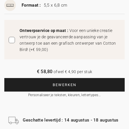
Formaat :
5,5 x 6,8 cm
Ontwerpservice op maat :
Voor een unieke creatie
vertrouw je de geavanceerde aanpassing van je
ontwerp toe aan een grafisch ontwerper van Cotton
Bird!
(
+€ 59,00
)
€ 58,80
ofwel € 4,90 per stuk
BEWERKEN
Personaliseer je teksten, kleuren, lettertypes…
Geschatte levertijd : 14 augustus - 18 augustus