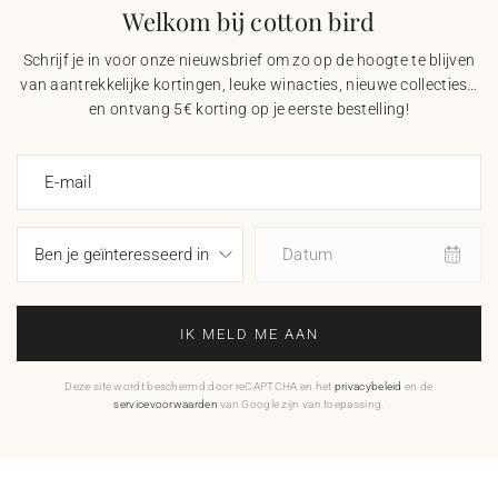
Welkom bij cotton bird
Schrijf je in voor onze nieuwsbrief om zo op de hoogte te blijven
van aantrekkelijke kortingen, leuke winacties, nieuwe collecties…
en ontvang 5€ korting op je eerste bestelling!
E-mail
Datum
IK MELD ME AAN
Deze site wordt beschermd door reCAPTCHA en het
privacybeleid
en de
servicevoorwaarden
van Google zijn van toepassing.