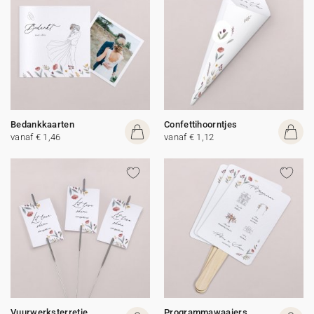
Bedankkaarten
Confettihoorntjes
vanaf € 1,46
vanaf € 1,12
Vuurwerksterretje
Programmawaaiers