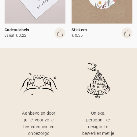
Cadeaulabels
Stickers
vanaf € 0,22
€ 0,55
Aanbevolen door
Unieke,
jullie, voor volle
persoonlijke
tevredenheid en
designs te
onbezorgd
bewerken met je