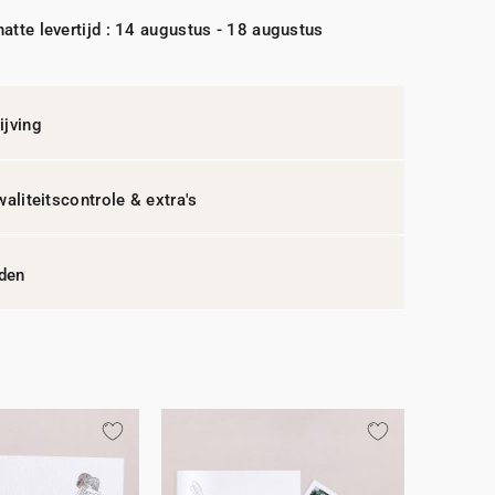
atte levertijd : 14 augustus - 18 augustus
jving
waliteitscontrole & extra's
jden