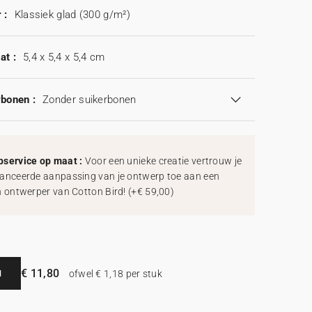
 :
Klassiek glad (300 g/m²)
at :
5,4 x 5,4 x 5,4 cm
rbonen :
Zonder suikerbonen
service op maat :
Voor een unieke creatie vertrouw je
anceerde aanpassing van je ontwerp toe aan een
h ontwerper van Cotton Bird!
(
+€ 59,00
)
€ 11,80
N
ofwel € 1,18 per stuk