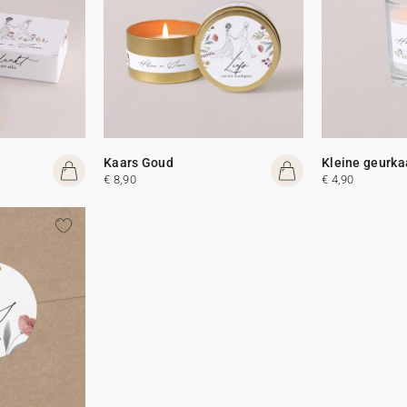
Kaars Goud
Kleine geurka
€ 8,90
€ 4,90