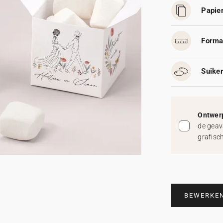
Papier
Forma
Suike
Ontwerp
de geav
grafisc
BEWERKE