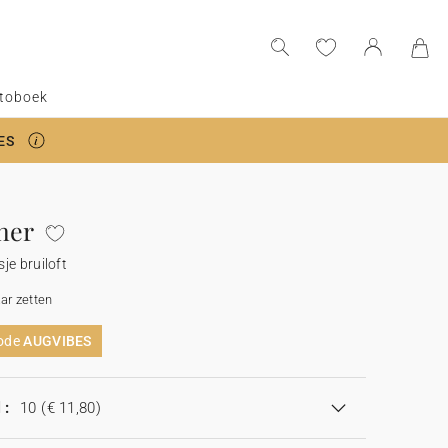
toboek
ES
her
je bruiloft
aar zetten
code
AUGVIBES
 :
10
(€ 11,80)