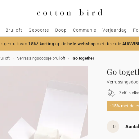
Bruiloft
Geboorte
Doop
Communie
Verjaardag
Fo
k gebruik van
15%* korting
op de
hele webshop
met de code
AUGVIB
uiloft
Verrassingsdoosje bruiloft
Go together
Go toget
Verrassingsdoos
Zelf in elk
-15%
met de 
10
Aantal