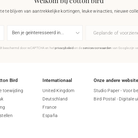
Welkom bij cotton bird
e te blijven van aantrekkelijke kortingen, leuke winacties, nieuwe coll
Geplande of voorzie
rdt beschermd door reCAPTCHA en het
privacybeleid
en de
servicevoorwaarden
van Google zijn v
ton Bird
Internationaal
Onze andere websit
 toewijding
United Kingdom
Studio Paper - Voor be
uk
Deutschland
Bird Postal - Digitale 
ing
France
stellen
España