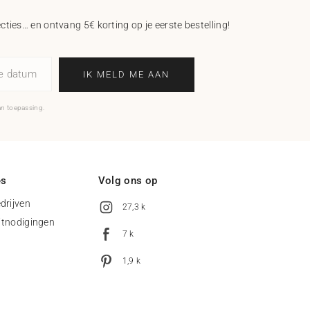
ecties… en ontvang 5€ korting op je eerste bestelling!
ne datum
IK MELD ME AAN
an toepassing.
es
Volg ons op
drijven
27,3 k
uitnodigingen
7 k
1,9 k