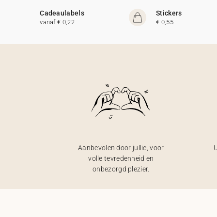
Cadeaulabels
Stickers
vanaf € 0,22
€ 0,55
Aanbevolen door jullie, voor
U
volle tevredenheid en
onbezorgd plezier.