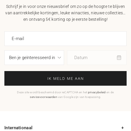
Schrijf je in voor onze nieuwsbrief om zo op de hoogte te blijven
van aantrekkelijke kortingen, leuke winacties, nieuwe collecties…
en ontvang 5€ korting op je eerste bestelling!
E-mail
Datum
IK MELD ME AAN
Deze site wordt beschermd door reCAPTCHA en het
privacybeleid
en de
servicevoorwaarden
van Google zijn van toepassing.
Internationaal