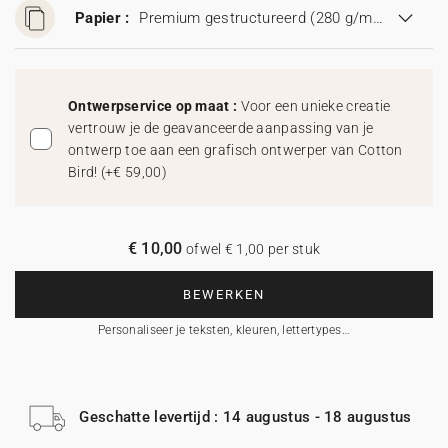
Papier :
Premium gestructureerd (280 g/m²)
Ontwerpservice op maat :
Voor een unieke creatie
vertrouw je de geavanceerde aanpassing van je
ontwerp toe aan een grafisch ontwerper van Cotton
Bird!
(
+€ 59,00
)
€ 10,00
ofwel € 1,00 per stuk
BEWERKEN
Personaliseer je teksten, kleuren, lettertypes…
Geschatte levertijd : 14 augustus - 18 augustus