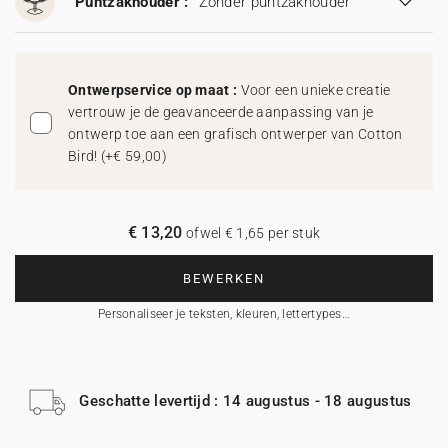
Puntzakhouder :
Zonder puntzakhouder
Ontwerpservice op maat :
Voor een unieke creatie
vertrouw je de geavanceerde aanpassing van je
ontwerp toe aan een grafisch ontwerper van Cotton
Bird!
(
+€ 59,00
)
€ 13,20
ofwel € 1,65 per stuk
BEWERKEN
Personaliseer je teksten, kleuren, lettertypes…
Geschatte levertijd : 14 augustus - 18 augustus