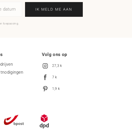
ne datum
IK MELD ME AAN
an toepassing.
es
Volg ons op
drijven
27,3 k
uitnodigingen
7 k
1,9 k