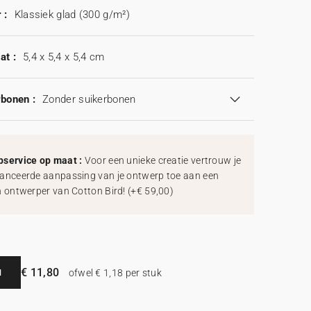
 :
Klassiek glad (300 g/m²)
at :
5,4 x 5,4 x 5,4 cm
rbonen :
Zonder suikerbonen
service op maat :
Voor een unieke creatie vertrouw je
anceerde aanpassing van je ontwerp toe aan een
h ontwerper van Cotton Bird!
(
+€ 59,00
)
€ 11,80
N
ofwel € 1,18 per stuk