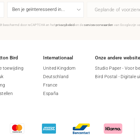
Geplande of voorzie
rdt beschermd door reCAPTCHA en het
privacybeleid
en de
servicevoorwaarden
van Google zijn v
ton Bird
Internationaal
Onze andere websit
 toewijding
United Kingdom
Studio Paper - Voor be
uk
Deutschland
Bird Postal - Digitale 
ing
France
stellen
España