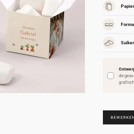
Papier
Forma
Suike
Ontwerp
de geav
grafisc
BEWERKE