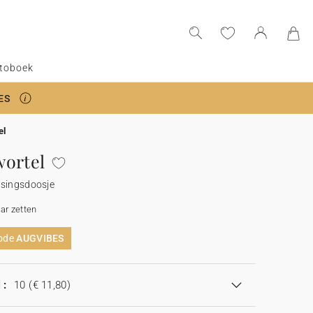
toboek
ES
el
ortel
ssingsdoosje
aar zetten
code
AUGVIBES
 :
10
(€ 11,80)