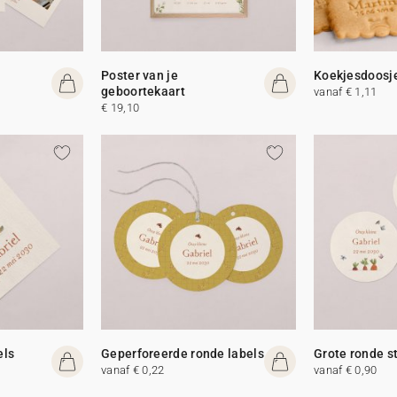
Poster van je
Koekjesdoosj
geboortekaart
vanaf € 1,11
€ 19,10
els
Geperforeerde ronde labels
Grote ronde s
vanaf € 0,22
vanaf € 0,90