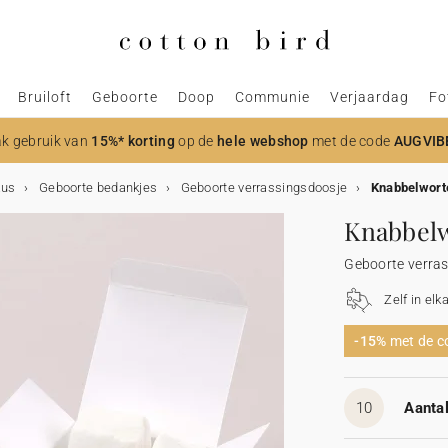
Bruiloft
Geboorte
Doop
Communie
Verjaardag
Fo
k gebruik van
15%* korting
op de
hele webshop
met de code
AUGVIB
aus
Geboorte bedankjes
Geboorte verrassingsdoosje
Knabbelwort
Knabbelw
Geboorte verra
Zelf in elk
-15%
met de 
10
Aantal