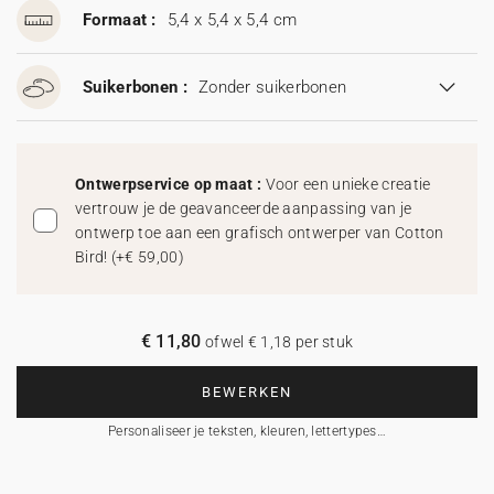
Formaat :
5,4 x 5,4 x 5,4 cm
Suikerbonen :
Zonder suikerbonen
Ontwerpservice op maat :
Voor een unieke creatie
vertrouw je de geavanceerde aanpassing van je
ontwerp toe aan een grafisch ontwerper van Cotton
Bird!
(
+€ 59,00
)
€ 11,80
ofwel € 1,18 per stuk
BEWERKEN
Personaliseer je teksten, kleuren, lettertypes…