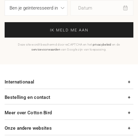
Datum
IK MELD ME AAN
Deze site wordt beschermd door reCAPTCHA en het
privacybeleid
en de
servicevoorwaarden
van Google zijn van toepassing.
Internationaal
Bestelling en contact
Meer over Cotton Bird
Onze andere websites