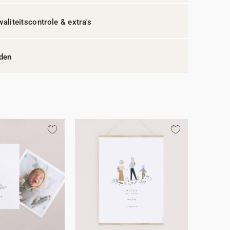
waliteitscontrole & extra's
jden