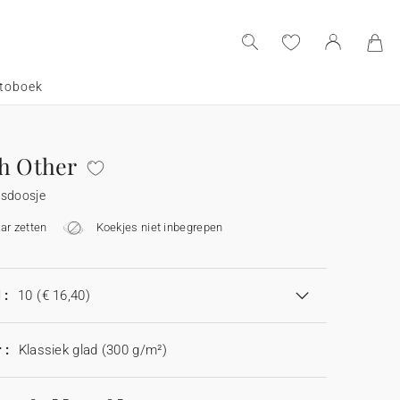
toboek
h Other
esdoosje
aar zetten
Koekjes niet inbegrepen
 :
10
(€ 16,40)
 :
Klassiek glad (300 g/m²)