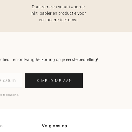
Duurzame en verantwoorde
inkt, papier en productie voor
een betere toekomst
ecties… en ontvang 5€ korting op je eerste bestelling!
ne datum
IK MELD ME AAN
an toepassing.
es
Volg ons op