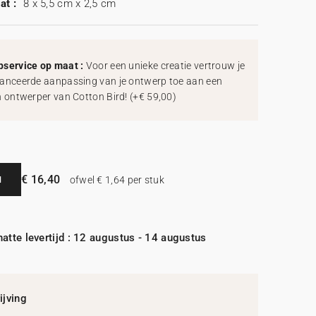
at :
8 x 5,5 cm x 2,5 cm
service op maat :
Voor een unieke creatie vertrouw je
anceerde aanpassing van je ontwerp toe aan een
h ontwerper van Cotton Bird!
(
+€ 59,00
)
€ 16,40
N
ofwel € 1,64 per stuk
atte levertijd : 12 augustus - 14 augustus
jving