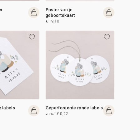
n
Poster van je
geboortekaart
€ 19,10
 labels
Geperforeerde ronde labels
vanaf € 0,22