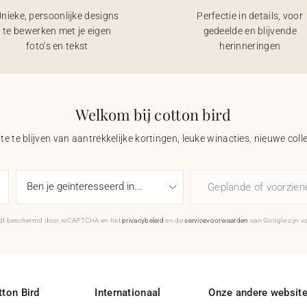
nieke, persoonlijke designs
Perfectie in details, voor
te bewerken met je eigen
gedeelde en blijvende
foto’s en tekst
herinneringen
Welkom bij cotton bird
e te blijven van aantrekkelijke kortingen, leuke winacties, nieuwe coll
Geplande of voorzie
rdt beschermd door reCAPTCHA en het
privacybeleid
en de
servicevoorwaarden
van Google zijn v
ton Bird
Internationaal
Onze andere websit