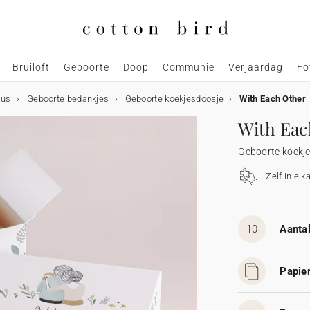
Bruiloft
Geboorte
Doop
Communie
Verjaardag
Fo
aus
Geboorte bedankjes
Geboorte koekjesdoosje
With Each Other
With Eac
Geboorte koekj
Zelf in elk
10
Aantal
Papier