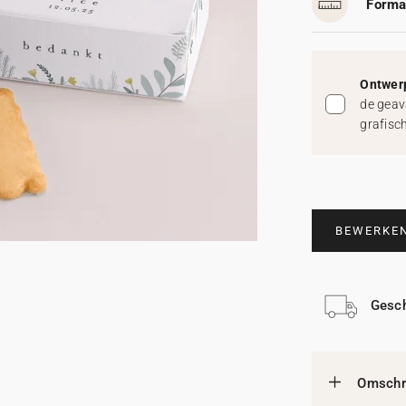
Forma
Ontwerp
de geav
grafisc
BEWERKE
Gesch
Omschri