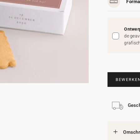
Forma
Ontwerp
de geav
grafisc
BEWERKE
Gesch
Omschri