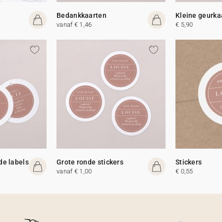
Bedankkaarten
Kleine geurka
vanaf € 1,46
€ 5,90
de labels
Grote ronde stickers
Stickers
vanaf € 1,00
€ 0,55