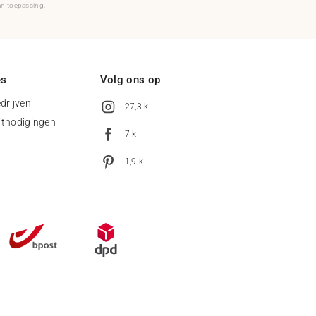
an toepassing.
es
Volg ons op
drijven
27,3 k
uitnodigingen
7 k
1,9 k