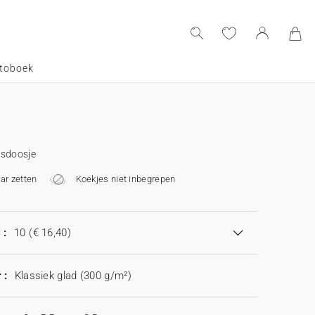
toboek
esdoosje
aar zetten
Koekjes niet inbegrepen
 :
10
(€ 16,40)
 :
Klassiek glad (300 g/m²)