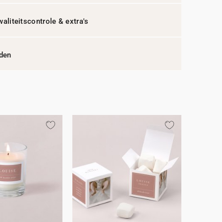
waliteitscontrole & extra's
jden