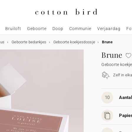
Bruiloft
Geboorte
Doop
Communie
Verjaardag
Fo
aus
Geboorte bedankjes
Geboorte koekjesdoosje
Brune
Brune
Geboorte koekj
Zelf in elk
10
Aantal
Papier