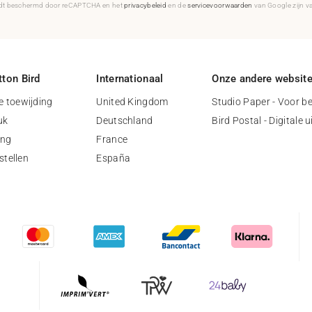
rdt beschermd door reCAPTCHA en het
privacybeleid
en de
servicevoorwaarden
van Google zijn v
ton Bird
Internationaal
Onze andere websit
 toewijding
United Kingdom
Studio Paper - Voor be
uk
Deutschland
Bird Postal - Digitale 
ing
France
stellen
España