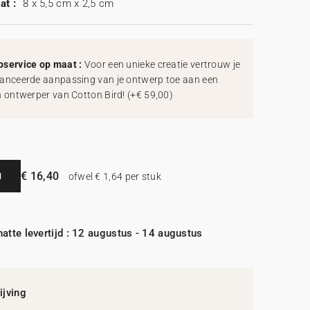
at :
8 x 5,5 cm x 2,5 cm
service op maat :
Voor een unieke creatie vertrouw je
anceerde aanpassing van je ontwerp toe aan een
h ontwerper van Cotton Bird!
(
+€ 59,00
)
€ 16,40
N
ofwel € 1,64 per stuk
atte levertijd : 12 augustus - 14 augustus
jving