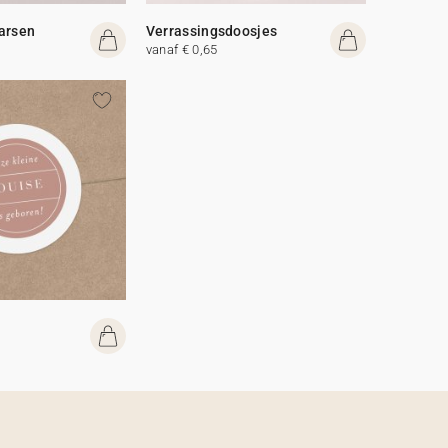
arsen
Verrassingsdoosjes
vanaf € 0,65