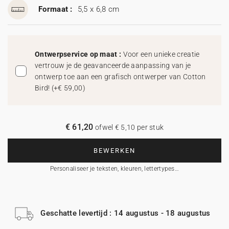
Formaat :
5,5 x 6,8 cm
Ontwerpservice op maat :
Voor een unieke creatie
vertrouw je de geavanceerde aanpassing van je
ontwerp toe aan een grafisch ontwerper van Cotton
Bird!
(
+€ 59,00
)
€ 61,20
ofwel € 5,10 per stuk
BEWERKEN
Personaliseer je teksten, kleuren, lettertypes…
Geschatte levertijd : 14 augustus - 18 augustus