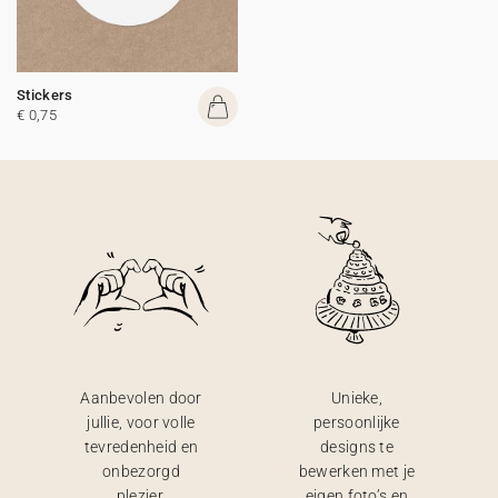
Stickers
€ 0,75
Aanbevolen door
Unieke,
jullie, voor volle
persoonlijke
tevredenheid en
designs te
onbezorgd
bewerken met je
plezier.
eigen foto’s en