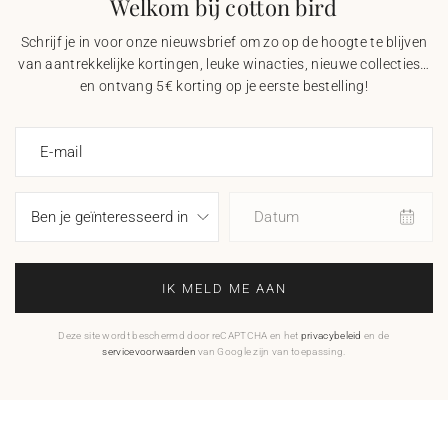
Welkom bij cotton bird
Schrijf je in voor onze nieuwsbrief om zo op de hoogte te blijven
van aantrekkelijke kortingen, leuke winacties, nieuwe collecties…
en ontvang 5€ korting op je eerste bestelling!
E-mail
Datum
IK MELD ME AAN
Deze site wordt beschermd door reCAPTCHA en het
privacybeleid
en de
servicevoorwaarden
van Google zijn van toepassing.